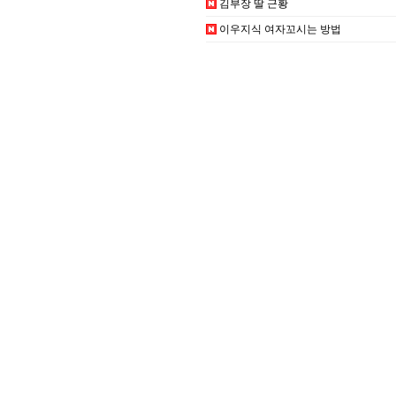
김부장 딸 근황
이우지식 여자꼬시는 방법