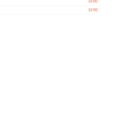
등록일
10:00
등록일
10:00