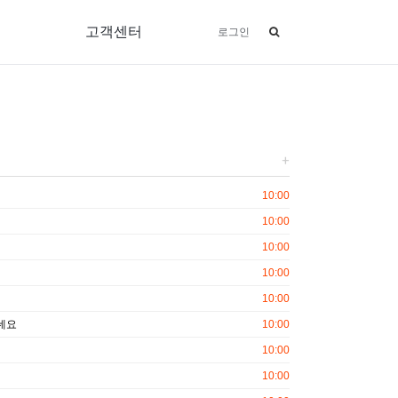
고객센터
로그인
등록일
10:00
등록일
10:00
등록일
10:00
등록일
10:00
등록일
10:00
등록일
네요
10:00
등록일
10:00
등록일
10:00